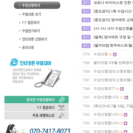
코로나 바이러스로 인한 
[중요공지] 1회 수업시간
[중요공지] 영어에듀 교재
2시~3시 사이 수업신청
[필독] 영어에듀 규정 및
[필자닷컴/호주퍼스트/필
수강신청
7170
(1)
필자닷컴 2개월 전화영
7169
수강신청(양도신청포함)
7168
수강신청(양도신청포함)
7167
수강신청요!!!
7166
(1)
수강신청합니다.
7165
(1)
7164
[휴강안내] 2월 24일, 2
수강신청합니다
7163
(1)
수강신청합니다
7162
(2)
수강신청합니다
7161
(1)