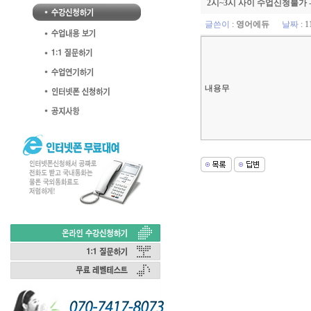
2시~3시 사이 수업신청불가
글쓴이
:
영어에듀
날짜
: 1
내용무