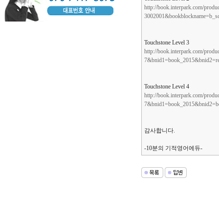
http://book.interpark.com/pr
3002001&bookblockname=b_sch
Touchstone Level 3
http://book.interpark.com/pr
7&bnid1=book_2015&bnid2=re
Touchstone Level 4
http://book.interpark.com/pr
7&bnid1=book_2015&bnid2=bo
감사합니다.
-10분의 기적영어에듀-