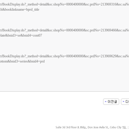
oduct/BookDisplay.do?_method=detail&sc.shopNo=0000400000&sc.prdNo=213969316&sc.saN
&booklinkname=bprd_title
oduct/BookDisplay.do?_method=detail&sc.shopNo=0000400000&sc.prdNo=213969466&sc.saN
late&bnid3=se&bnid4=cont07
oduct/BookDisplay.do?_method=detail&sc.shopNo=0000400000&sc.prdNo=213969629&sc.saN
ttom&bnid3=series&bnid4=prd