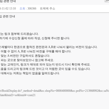
입 관련 안내
8-11-02 13:10
조회
: 306366
트랙백 주소
입 관련 안내
있는 링크 첨부해 드리겠습니다.
기에 수강신청 폼에 따라 작성, 신청해 주시면 됩니다.
고, 각 레벨마다 한권으로 합쳐진 완전판과 A,B로 나눠서 팔리는 버전이 있습니다.
어쩔 수 없이 A, B로 나눠진 버전을 구매를 해야 합니다.
 맞는 A 버전만 구입하셔도 괜찮습니다.
 파는 곳으로 찾아보았으니 참고해 주세요.
맞는 교재인지, 링크가 제대로 되어 있는지 반드시 다시 확인해 주세요.
움을 드리고자 링크해 드린 것이고 더 저렴한 곳이 있을 수도 있습니다.
 대해서는 저희는 책임이 없음을 알려드립니다.
oduct/BookDisplay.do?_method=detail&sc.shopNo=0000400000&sc.prdNo=213968992&sc.saN
late&bnid3=se&bnid4=cont21