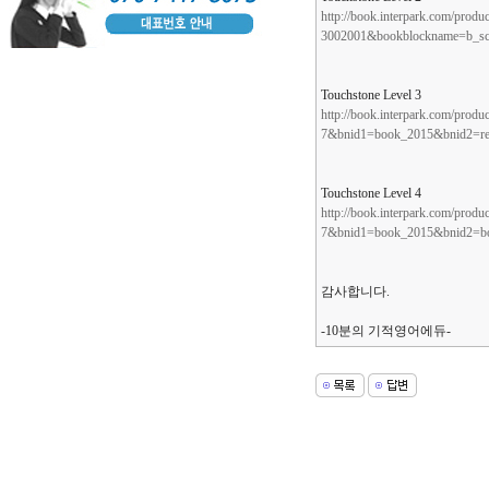
http://book.interpark.com/pr
3002001&bookblockname=b_sch
Touchstone Level 3
http://book.interpark.com/pr
7&bnid1=book_2015&bnid2=re
Touchstone Level 4
http://book.interpark.com/pr
7&bnid1=book_2015&bnid2=bo
감사합니다.
-10분의 기적영어에듀-