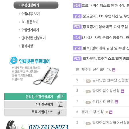
코로나 바이러스로 인한 수업 
[중요공지] 1회 수업시간 및 
[중요공지] 영어에듀 교재 구입
2시~3시 사이 수업신청불가 -
[필독] 영어에듀 규정 및 수강
[필자닷컴/호주퍼스트/필자캠프
10
재수강 신청합니다.
9
필자닷컴 연수생 신청
8
필자닷컴수강신청
7
수강시간 변경
필자 수강 신청
6
(1)
5
필자닷컴전화영어신청합