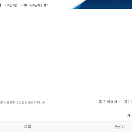
홈
전화영어 >수강신
게시
제목
글쓴이