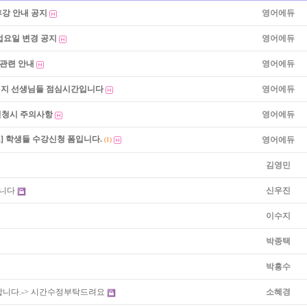
휴강 안내 공지
영어에듀
수업요일 변경 공지
영어에듀
 관련 안내
영어에듀
 현지 선생님들 점심시간입니다
영어에듀
 신청시 주의사항
영어에듀
] 학생들 수강신청 폼입니다.
영어에듀
(1)
김영민
합니다
신우진
이수지
박종택
박흥수
니다.-> 시간수정부탁드려요
소혜경