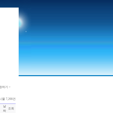
청하기 >
물 7,200건
날
조회
짜