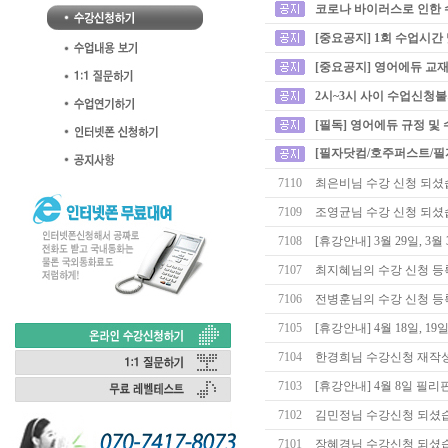
코로나 바이러스로 인한 
[중요공지] 1회 수업시간
[중요공지] 영어에듀 교재
2시~3시 사이 수업신청
[필독] 영어에듀 규정 및
[필자닷컴/호주퍼스트/필
7110
최은비님 수강 신청 되셨
7109
조영균님 수강 신청 되셨
7108
[휴강안내] 3월 29일, 
7107
최지혜님의 수강 신청 등
7106
전병훈님의 수강 신청 등
7105
[휴강안내] 4월 18일, 
7104
한경희님 수강신청 재작성
7103
[휴강안내] 4월 8일 필
7102
김민정님 수강신청 되셨
7101
장혜경님 수강신청 되셨